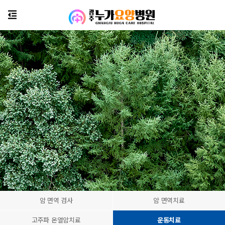
암 면역 검사
암 면역치료
고주파 온열암치료
운동치료