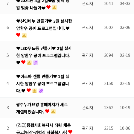
❤️2024년 4월 2일❤️봄 맞이 영
7
관리자
2041
04-03
암 벚꽃 나들이❤️
♥천연비누 만들기♥ 3월 실시한
6
관리자
2002
03-06
암환우 공예 프로그램입니다.♥
♥LED무드등 만들기♥ 2월 실시
5
관리자
2094
02-19
한 암환우 공예 프로그램입니다.
♥
♥아로마 캔들 만들기♥ 1월 실
4
관리자
2150
02-19
시한 암환우 공예 프로그램입니
다.♥
광주누가요양 홈페이지가 새로
3
관리자
2362
10-19
개설되었습니다.
(긴급)종합사회복지사 직원 채용
2
관리자
2315
10-06
공고(팀장-경력직 사회복지사)