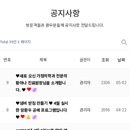
공지사항
방문객들과 환우분들께 공지사항 전달드립니다.
Total 39건
3 페이지
번호
제목
글쓴이
조회
날짜
♥새로 오신 가정의학과 전문의
9
관리자
2306
05-02
황아나 진료원장님을 소개합니
다. ♥
♥냄비 받침 만들기 ♥ 4월 실시
8
관리자
2096
04-22
한 암환우 공예 프로그램입니다
♥