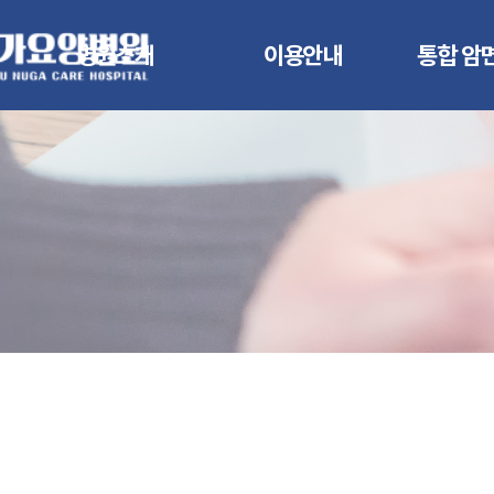
병원소개
이용안내
통합 암
광주누가요양병원
진료시간 안내
암 면
인사말
입/퇴원 안내
암 면
진료과목/의료진 소개
둘러보기
고주파 
오시는 길
비급여 안내
운동
통증
건강면