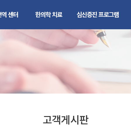
면역 센터
한의학 치료
심신증진 프로그램
역검사
요가 명상
역치료
림프절 테라피
온열암치료
산림욕/심신요법
치료
힐링 프로그램
치료
커뮤니티
역식이
암면역 식단
자주하시는 질문
고객게시판
병원소식 및 공지사항