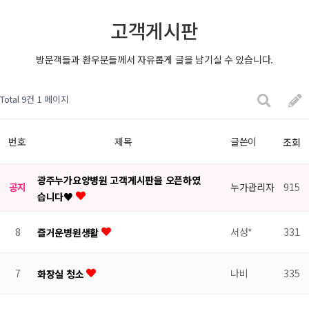
고객게시판
방문객들과 환우분들께서 자유롭게 글을 남기실 수 있습니다.
Total 9건
1 페이지
번호
제목
글쓴이
조회
광주누가요양병원 고객게시판을 오픈하였
공지
누가관리자
915
습니다♥
8
서성*
331
즐거운병원생활
7
나비
335
화장실 청소