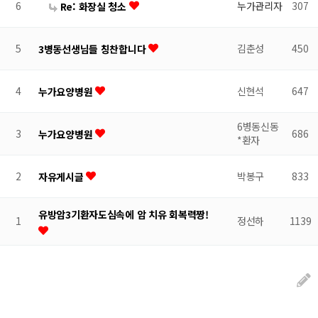
6
누가관리자
307
Re: 화장실 청소
5
김춘성
450
3병동선생님들 칭찬합니다
4
신현석
647
누가요양병원
6병동신동
3
686
누가요양병원
*환자
2
박봉구
833
자유게시글
유방암3기환자도심속에 암 치유 회복력짱!
1
정선하
1139